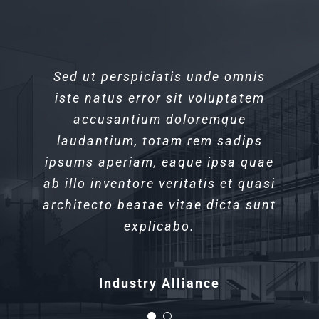
Sed ut perspiciatis unde omnis
Sed ut perspiciatis unde omnis
iste natus error sit voluptatem
iste natus error sit voluptatem
accusantium doloremque
accusantium doloremque
laudantium, totam rem sadips
laudantium, totam rem sadips
ipsums aperiam, eaque ipsa quae
ipsums aperiam, eaque ipsa quae
ab illo inventore veritatis et quasi
ab illo inventore veritatis et quasi
architecto beatae vitae dicta sunt
architecto beatae vitae dicta sunt
explicabo.
explicabo.
Xtra Technologies
Industry Alliance